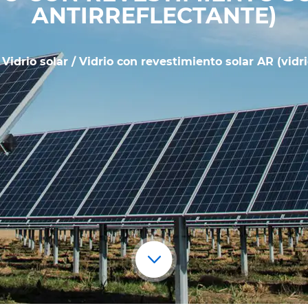
ANTIRREFLECTANTE)
/
Vidrio solar
/
Vidrio con revestimiento solar AR (vidri